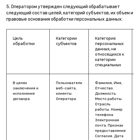
5. Оператором утвержден следующий обрабатывает
следующий состав целей, категорий субъектов, их объем и
правовые основания обработки персональных данных:
Цель
Категории
Категория
обработки
субъектов
персональных
данных, не
относящихся к
категории
специальных
В целях
Пользователи
Фамилия, Имя,
заключения и
веб-сайта,
Отчество.
ч
исполнения
клиенты
Должность.
договора.
Оператора.
Место работы.
Отрасль
работы. Номер
телефона.
Электронная
почта. Признак
предоставления
Согласия. Дата