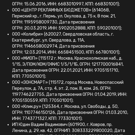
ОГРН: 15.06.2016, ИНН: 6683010997, КПП: 668301001);
ООО «ЦЕНТР РЕКЛАМНЫХ БЮДЖЕТОВ» (614068,
Пермский кр., г. Пермь, ул. Окулова, д. 75 к. 8 пом. 21,
ОГРН: 1195958009730, Дата присвоения
ОГРН: 20.03.2019, ИНН: 5902052888, КПП: 590201001);
ООО «Колибри» (620027, Свердловская область, г.
Екатеринбург, ул. Свердлова, д. 11А,
ОГРН: 1146658002974, Дата присвоения
ОГРН: 12.03.2014, ИНН: 6658451500, КПП: 667801001);
ООО «МИОП» (115172 г. Москва, Краснохолмская наб., д.
1/15, Э/ПОМ/КОМ/ОФИС 1/5/1/1Б, ОГРН: 1217700016841,
Дата присвоения ОГРН: 22.01.2021, ИНН: 9705151710,
КПП: 770501001);
ООО «ЗОНСМАРТ» (115172, город Москва, Новоспасский
Переулок, д. 7А, стр. 4, эт. 2, пом. III, ком. 26, ОГРН:
1197746227755, Дата присвоения ОГРН: 01.04.2019, ИНН:
9705130559, КПП: 770501001);
ООО «Клик.ру» (125364, г. Москва, ул. Свободы, д. 50,
ОГРН: 1107746150126, Дата присвоения ОГРН: 01.03.2010,
ИНН: 7743771327, КПП: 773301001);
ИП Юдин Вадим Вадимович (601900, г. Ковров, пр.
Ленина, д. 29, кв. 42, ОГРНИП: 308333229800020, Дата