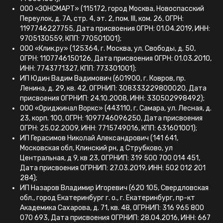
ООО «ЗОНСМАРТ» (115172, город Москва, Новоспасский
Переулок, д. 7А, стр. 4, эт. 2, пом. III, ком. 26, ОГРН:
1197746227755, Дата присвоения ОГРН: 01.04.2019, ИНН:
9705130559, КПП: 770501001);
ООО «Клик.ру» (125364, г. Москва, ул. Свободы, д. 50,
ОГРН: 1107746150126, Дата присвоения ОГРН: 01.03.2010,
ИНН: 7743771327, КПП: 773301001);
ИП Юдин Вадим Вадимович (601900, г. Ковров, пр.
Ленина, д. 29, кв. 42, ОГРНИП: 308333229800020, Дата
присвоения ОГРНИП: 24.10.2008, ИНН: 330502998492);
ООО «Ориджинал Воркс» (443110, г. Самара, ул. Лесная, д.
23, корп. 100, ОГРН: 1097746096250, Дата присвоения
ОГРН: 25.02.2009, ИНН: 7715749016, КПП: 631601001);
ИП Герасимов Николай Александрович (141 641,
Московская обл, Клинский рн, д Струбково, ул
Центральная, д 9, кв 23, ОГРНИП: 319 500 700 014 451,
Дата присвоения ОГРНИП: 27.03.2019, ИНН: 502 012 201
284);
ИП Назаров Владимир Игоревич (620 105, Свердловская
обл., город Екатеринбург г. о., г. Екатеринбург, пр-кт
Академика Сахарова, д. 71, кв. 48, ОГРНИП: 316 965 800
070 693, Дата присвоения ОГРНИП: 28.04.2016, ИНН: 667