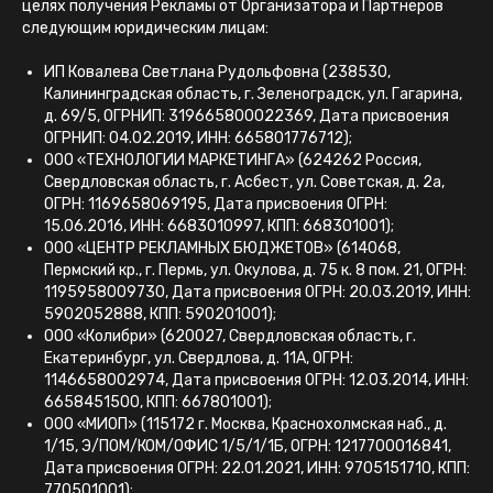
целях получения Рекламы от Организатора и Партнеров
следующим юридическим лицам:
ИП Ковалева Светлана Рудольфовна (238530,
Калининградская область, г. Зеленоградск, ул. Гагарина,
д. 69/5, ОГРНИП: 319665800022369, Дата присвоения
ОГРНИП: 04.02.2019, ИНН: 665801776712);
ООО «ТЕХНОЛОГИИ МАРКЕТИНГА» (624262 Россия,
Свердловская область, г. Асбест, ул. Советская, д. 2а,
ОГРН: 1169658069195, Дата присвоения ОГРН:
15.06.2016, ИНН: 6683010997, КПП: 668301001);
ООО «ЦЕНТР РЕКЛАМНЫХ БЮДЖЕТОВ» (614068,
Пермский кр., г. Пермь, ул. Окулова, д. 75 к. 8 пом. 21, ОГРН:
1195958009730, Дата присвоения ОГРН: 20.03.2019, ИНН:
5902052888, КПП: 590201001);
ООО «Колибри» (620027, Свердловская область, г.
Екатеринбург, ул. Свердлова, д. 11А, ОГРН:
1146658002974, Дата присвоения ОГРН: 12.03.2014, ИНН:
6658451500, КПП: 667801001);
ООО «МИОП» (115172 г. Москва, Краснохолмская наб., д.
1/15, Э/ПОМ/КОМ/ОФИС 1/5/1/1Б, ОГРН: 1217700016841,
Дата присвоения ОГРН: 22.01.2021, ИНН: 9705151710, КПП:
770501001);