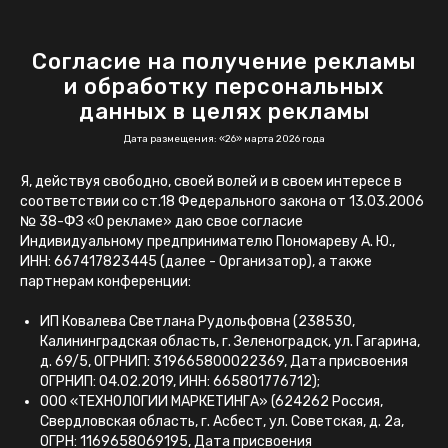
Согласие на получение рекламы
и обработку персональных
данных в целях рекламы
Дата размещения: «26» марта 2026 года
Я, действуя свободно, своей волей и в своем интересе в
соответствии со ст.18 Федерального закона от 13.03.2006
№ 38-ФЗ «О рекламе» даю свое согласие
Индивидуальному предпринимателю Пономареву А. Ю.,
ИНН: 667417823445 (далее - Организатор), а также
партнерам конференции:
ИП Ковалева Светлана Рудольфовна (238530,
Калининградская область, г. Зеленоградск, ул. Гагарина,
д. 69/5, ОГРНИП: 319665800022369, Дата присвоения
ОГРНИП: 04.02.2019, ИНН: 665801776712);
ООО «ТЕХНОЛОГИИ МАРКЕТИНГА» (624262 Россия,
Свердловская область, г. Асбест, ул. Советская, д. 2а,
ОГРН: 1169658069195, Дата присвоения