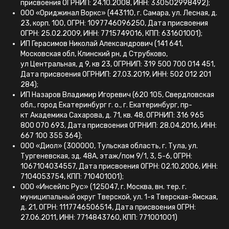
присвоения ОГРНИП: 24.10.2008, ИНН: 330502998492);
ООО «Ориджинал Воркс» (443110, г. Самара, ул. Лесная, д.
23, корп. 100, ОГРН: 1097746096250, Дата присвоения
ОГРН: 25.02.2009, ИНН: 7715749016, КПП: 631601001);
ИП Герасимов Николай Александрович (141 641,
Московская обл, Клинский рн, д Струбково,
ул Центральная, д 9, кв 23, ОГРНИП: 319 500 700 014 451,
Дата присвоения ОГРНИП: 27.03.2019, ИНН: 502 012 201
284);
ИП Назаров Владимир Игоревич (620 105, Свердловская
обл., город Екатеринбург г. о., г. Екатеринбург, пр-
кт Академика Сахарова, д. 71, кв. 48, ОГРНИП: 316 965
800 070 693, Дата присвоения ОГРНИП: 28.04.2016, ИНН:
667 100 355 364);
ООО «Диол» (300000, Тульская область, г. Тула, ул.
Тургеневская, зд. 48А, этаж/пом 9/1, 3, 5-6, ОГРН:
1067104034557, Дата присвоения ОГРН: 02.10.2006, ИНН:
7104053754, КПП: 710401001);
ООО «Инсейлс Рус» (125047, г. Москва, вн. тер. г.
муниципальный округ Тверской, ул. 1-я Тверская-Ямская,
д. 21, ОГРН: 1117746506514, Дата присвоения ОГРН:
27.06.2011, ИНН: 7714843760, КПП: 771001001)