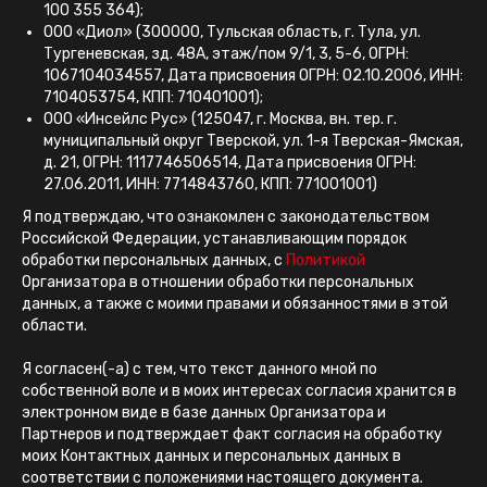
100 355 364);
ООО «Диол» (300000, Тульская область, г. Тула, ул.
Тургеневская, зд. 48А, этаж/пом 9/1, 3, 5-6, ОГРН:
1067104034557, Дата присвоения ОГРН: 02.10.2006, ИНН:
7104053754, КПП: 710401001);
ООО «Инсейлс Рус» (125047, г. Москва, вн. тер. г.
муниципальный округ Тверской, ул. 1-я Тверская-Ямская,
д. 21, ОГРН: 1117746506514, Дата присвоения ОГРН:
27.06.2011, ИНН: 7714843760, КПП: 771001001)
Я подтверждаю, что ознакомлен с законодательством
Российской Федерации, устанавливающим порядок
обработки персональных данных, с
Политикой
Организатора в отношении обработки персональных
данных, а также с моими правами и обязанностями в этой
области.
Я согласен(-а) с тем, что текст данного мной по
собственной воле и в моих интересах согласия хранится в
электронном виде в базе данных Организатора и
Партнеров и подтверждает факт согласия на обработку
моих Контактных данных и персональных данных в
соответствии с положениями настоящего документа.