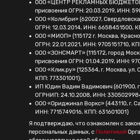
ООО «ЦЕНТР РЕКЛАМНЫХ БЮДЖЕТОВ» (6140
присвоения ОГРН: 20.03.2019, ИНН: 5
ООО «Колибри» (620027, Свердловская 
ОГРН: 12.03.2014, ИНН: 6658451500, К
ООО «МИОП» (115172 г. Москва, Красн
ОГРН: 22.01.2021, ИНН: 9705151710, КП
ООО «ЗОНСМАРТ» (115172, город Москва, 
присвоения ОГРН: 01.04.2019, ИНН: 97
ООО «Клик.ру» (125364, г. Москва, ул.
КПП: 773301001);
ИП Юдин Вадим Вадимович (601900, г. 
ОГРНИП: 24.10.2008, ИНН: 330502998
ООО «Ориджинал Воркс» (443110, г. Сам
ИНН: 7715749016, КПП: 631601001)
Я подтверждаю, что ознакомлен с зак
персональных данных, с
Политикой
Орга