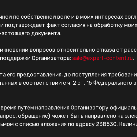
о мной по собственной воле и в моих интересах сог
 и подтверждает факт согласия на обработку мои
настоящего документа.
никновении вопросов относительно отказа от расс
 поддержки Организатора:
sale@expert-content.ru
.
та его предоставления, до поступления требовани
нных в соответствии с ч. 2 ст. 15 Федерального з
 время путем направления Организатору официальн
запрос, обращение) может быть направлено на эле
ьмом с описью вложения по адресу 238530, Калинин