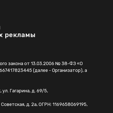
ы
ях рекламы
ного закона от 13.03.2006 № 38-ФЗ «О
67417823445 (далее - Организатор), а
л. Гагарина, д. 69/5,
оветская, д. 2а, ОГРН: 1169658069195,