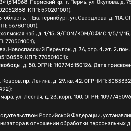
68, Пермский кр., г. Пермь, ул. Окулова, д. 75 к
902052888, КПП: 590201001);
область, г. Екатеринбург, ул. Свердлова, д. 11А, 
ПП: 667801001);
охолмская наб., д. 1/15, Э/ПОМ/КОМ/ОФИС 1/5/1/1Б
П: 770501001);
Новоспасский Переулок, д. 7А, стр. 4, эт. 2, пом. I
05130559, КПП: 770501001);
 Свободы, д. 50, ОГРН: 1107746150126, Дата присвое
Ковров, пр. Ленина, д. 29, кв. 42, ОГРНИП: 30833
492);
ара, ул. Лесная, д. 23, корп. 100, ОГРН: 109774609
онодательством Российской Федерации, устанавл
низатора в отношении обработки персональных да