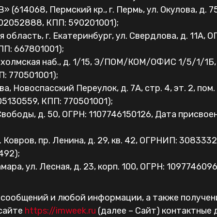
68, Пермский кр., г. Пермь, ул. Окулова, д. 75 к
902052888, КПП: 590201001);
область, г. Екатеринбург, ул. Свердлова, д. 11А, 
ПП: 667801001);
охолмская наб., д. 1/15, Э/ПОМ/КОМ/ОФИС 1/5/1/1Б
П: 770501001);
Новоспасский Переулок, д. 7А, стр. 4, эт. 2, пом. I
05130559, КПП: 770501001);
 Свободы, д. 50, ОГРН: 1107746150126, Дата присвое
Ковров, пр. Ленина, д. 29, кв. 42, ОГРНИП: 30833
492);
ара, ул. Лесная, д. 23, корп. 100, ОГРН: 109774609
е сообщений и любой информации, а также получен
 сайте
https://imweek.ru
(далее – Сайт) контактные 