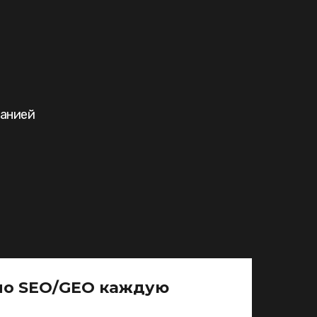
панией
по SEO/GEO каждую