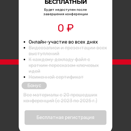
БЕСПЛАТНЫЙ
Будет недоступен после
завершения конференции
0 ₽
Онлайн-участие во всех днях
Видеозаписи и презентации всех
выступлений
К каждому докладу файл с
кратким пересказом ключевых
идей
Неименной сертификат
Бонус
Все материалы с 20 прошедших
конференций (с 2023 по 2025 г.)
Бесплатная регистрация