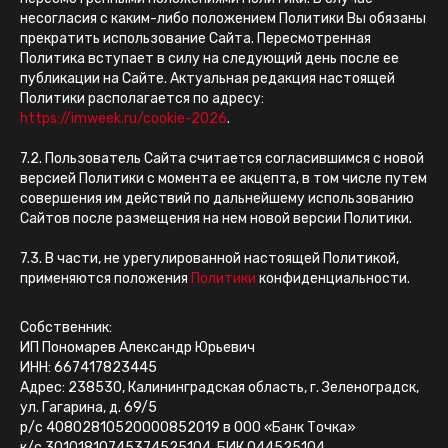
несогласия с каким-либо положением Политики Вы обязаны
прекратить использование Сайта. Пересмотренная
Политика вступает в силу на следующий день после ее
публикации на Сайте. Актуальная редакция настоящей
Политики располагается по адресу:
https://imweek.ru/cookie-2026
.
7.2. Пользователь Сайта считается согласившимся с новой
версией Политики с момента ее акцепта, в том числе путем
совершения им действий по дальнейшему использованию
Сайтов после размещения на нем новой версии Политики.
7.3. В части, не урегулированной настоящей Политикой,
применяются положения
Политики
конфиденциальности.
Собственник:
ИП Пономарев Александр Юрьевич
ИНН: 667417823445
Адрес: 238530, Калининградская область, г. Зеленоградск,
етлана Ковалёва, эксперт по экспертному контенту:
услуги
,
блог по экспертному конте
ул. Гагарина, д. 69/5
р/с 40802810520000852019 в ООО «Банк Точка»
к/с 30101810745374525104, БИК 044525104