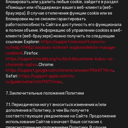
блокировать или удалить любые cookie, зайдите в раздел
«Помощь» или «Поддержка» вашего веб-клиента (веб-
браузера). В случае отключения функции cookie или ее
блокировки мы не сможем гарантировать
работоспособность Сайта и доступность его функционала
в полном объеме. Информацию об управлении cookies в веб-
клиенте (веб-браузере) можно получить по следующим
ссылкам: Explorer:
https://support.microsoft.com/ru-
ru/help/17442/windows-internet-explorerdelete-manage-
cookies#
. Firefox:
https://support.mozilla.org/ru/kb/otklyuchenie-kukov-so-
storonnih-sajtov
. Chrome:
https://support.google.com/chrome/answer/95647?hl=ru
.
Safari:
https://support.apple.com/ru-
ru/guide/safari/sfri11471/mac
.
7. Заключительные положения Политики
7.1. Периодически могут вноситься изменения и/или
дополнения в Политику, о чем Вы получите
соответствующее уведомление на Сайте. Продолжение
использования Сайтов означает Ваше согласие с
пересмотренными положениями Политики. В случае