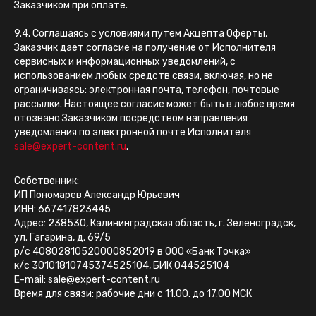
Заказчиком при оплате.
9.4. Соглашаясь с условиями путем Акцепта Оферты,
Заказчик дает согласие на получение от Исполнителя
сервисных и информационных уведомлений, с
использованием любых средств связи, включая, но не
ограничиваясь: электронная почта, телефон, почтовые
рассылки. Настоящее согласие может быть в любое время
отозвано Заказчиком посредством направления
уведомления по электронной почте Исполнителя
sale@expert-content.ru
.
Собственник:
ИП Пономарев Александр Юрьевич
ИНН: 667417823445
Адрес: 238530, Калининградская область, г. Зеленоградск,
етлана Ковалёва, эксперт по экспертному контенту:
услуги
,
блог по экспертному конте
ул. Гагарина, д. 69/5
р/с 40802810520000852019 в ООО «Банк Точка»
к/с 30101810745374525104, БИК 044525104
E-mail: sale@expert-content.ru
Время для связи: рабочие дни с 11.00. до 17.00 МСК