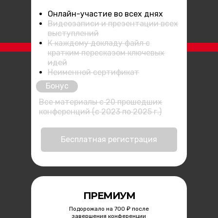
Онлайн-участие во всех днях
Видеозаписи и презентации всех
выступлений
К каждому докладу файл с
кратким пересказом ключевых
идей
Неименной сертификат
Бонус
Все материалы с 20 прошедших
конференций (с 2023 по 2025 г.)
Бесплатная регистрация
ПРЕМИУМ
Подорожало на 700 ₽ после
завершения конференции