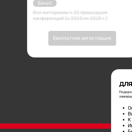
Бонус
Все материалы с 20 прошедших
конференций (с 2023 по 2025 г.)
Бесплатная регистрация
ДЛЯ
Подоро
заверш
О
В
К
И
Б