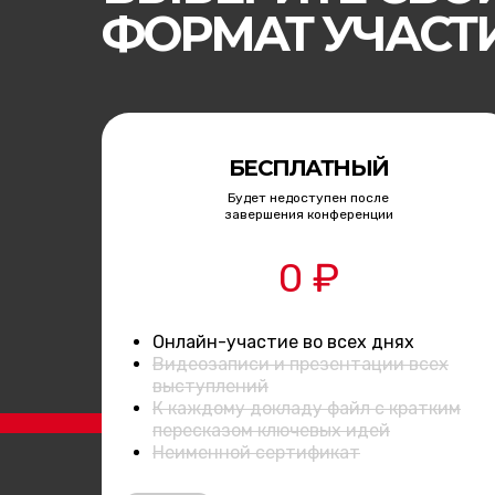
ФОРМАТ УЧАСТ
БЕСПЛАТНЫЙ
Будет недоступен после
завершения конференции
0 ₽
Онлайн-участие во всех днях
Видеозаписи и презентации всех
выступлений
К каждому докладу файл с кратким
пересказом ключевых идей
Неименной сертификат