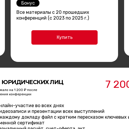
Бонус
Все материалы с 20 прошедших
конференций (с 2023 по 2025 г.)
Купить
7 20
 ЮРИДИЧЕСКИХ ЛИЦ
жало на 1 200 ₽ после
ения конференции
нлайн-участие во всех днях
идеозаписи и презентации всех выступлений
 каждому докладу файл с кратким пересказом ключевых
менной сертификат
езналичный расчёт, счет-оферта, акт