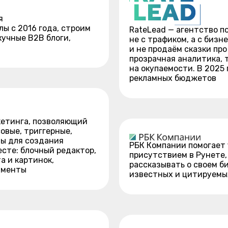
я
лы с 2016 года, строим
RateLead — агентство по
кучные B2B блоги,
не с трафиком, а с бизн
и не продаём сказки пр
прозрачная аналитика, 
на окупаемости. В 2025 
рекламных бюджетов
кетинга, позволяющий
овые, триггерные,
ы для создания
РБК Компании помогает 
сте: блочный редактор,
присутствием в Рунете,
а и картинок,
рассказывать о своем б
ументы
известных и цитируемы