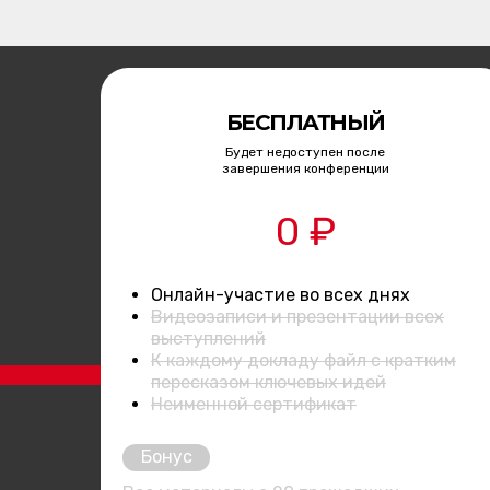
БЕСПЛАТНЫЙ
Будет недоступен после
завершения конференции
0 ₽
Онлайн-участие во всех днях
Видеозаписи и презентации всех
выступлений
К каждому докладу файл с кратким
пересказом ключевых идей
Неименной сертификат
Бонус