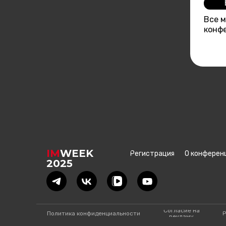
Св
Все 
конфе
IM
WEEK
Регистрация
О конферен
2025
Согласие на
Политика конфиденциальности
Р
рекламу