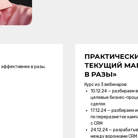
ПРАКТИЧЕСКИ
ТЕКУЩИЙ МА
 эффективнее в разы.
В РАЗЫ»
Курс из 3 вебинаров:
10.12.24 — разбираем 
целевые бизнес-проце
сделок
17.12.24 — разбираем
по переразметке камп
с CRM
24.12.24 — разрабаты
между воронками CRM 