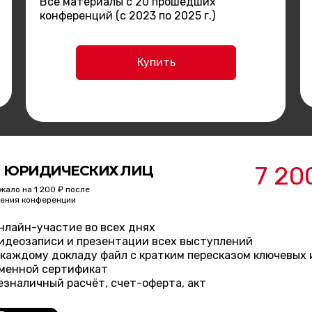
Все материалы с 20 прошедших
конференций (с 2023 по 2025 г.)
Купить
7 20
 ЮРИДИЧЕСКИХ ЛИЦ
жало на 1 200 ₽ после
ения конференции
нлайн-участие во всех днях
идеозаписи и презентации всех выступлений
 каждому докладу файл с кратким пересказом ключевых
менной сертификат
езналичный расчёт, счет-оферта, акт