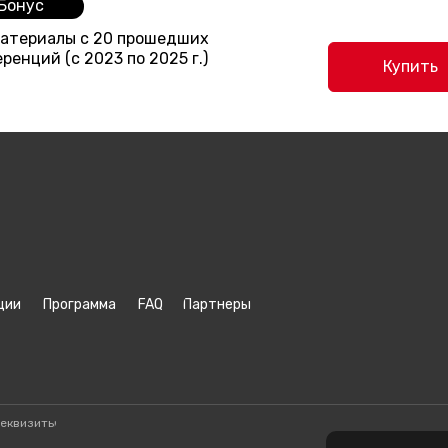
Бонус
етлана Ковалёва, эксперт по экспертному контенту:
услуги
,
блог по экспертному конте
материалы с 20 прошедших
ренций (с 2023 по 2025 г.)
Купить
ции
Программа
FAQ
Партнеры
еквизиты