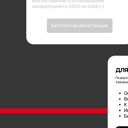
Все материалы с 20 прошедших
конференций (с 2023 по 2025 г.)
Бесплатная регистрация
ДЛЯ
Подоро
заверш
О
В
К
И
Б