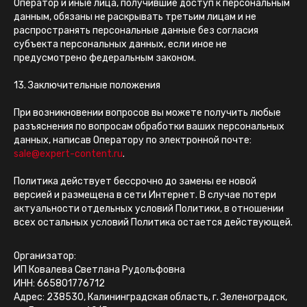
Оператор и иные лица, получившие доступ к персональным
данным, обязаны не раскрывать третьим лицам и не
распространять персональные данные без согласия
субъекта персональных данных, если иное не
предусмотрено федеральным законом.
13. Заключительные положения
При возникновении вопросов вы можете получить любые
разъяснения по вопросам обработки ваших персональных
данных, написав Оператору по электронной почте:
sale@expert-content.ru
.
Политика действует бессрочно до замены ее новой
версией и размещена в сети Интернет. В случае потери
актуальности отдельных условий Политики, в отношении
всех остальных условий Политика остается действующей.
Организатор:
ИП Ковалева Светлана Рудольфовна
ИНН: 665801776712
Адрес: 238530, Калининградская область, г. Зеленоградск,
етлана Ковалёва, эксперт по экспертному контенту:
услуги
,
блог по экспертному конте