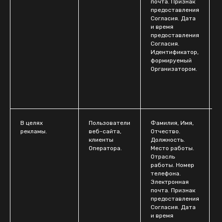
почта. Признак
предоставления
Согласия. Дата
и время
предоставления
Согласия.
Идентификатор,
формируемый
Организатором.
В целях
Пользователи
Фамилия, Имя,
рекламы.
веб-сайта,
Отчество.
клиенты
Должность.
ч
Оператора.
Место работы.
Отрасль
работы. Номер
телефона.
Электронная
почта. Признак
предоставления
Согласия. Дата
и время