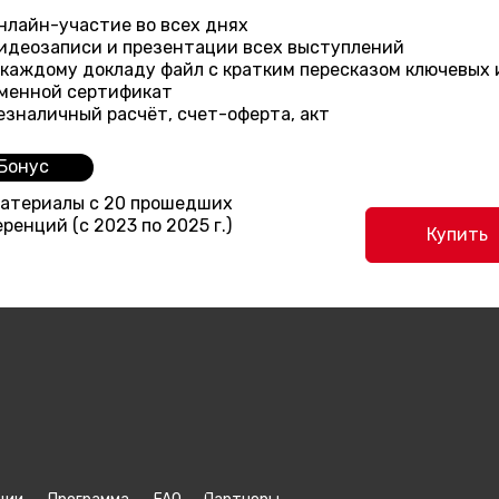
нлайн-участие во всех днях
идеозаписи и презентации всех выступлений
 каждому докладу файл с кратким пересказом ключевых
менной сертификат
езналичный расчёт, счет-оферта, акт
Бонус
етлана Ковалёва, эксперт по экспертному контенту:
услуги
,
блог по экспертному конте
материалы с 20 прошедших
ренций (с 2023 по 2025 г.)
Купить