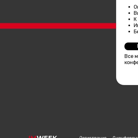
О
В
К
И
Б
Св
Все 
конфе
IM
WEEK