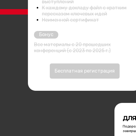
выступлений
К каждому докладу файл с кратким
пересказом ключевых идей
Неименной сертификат
Бонус
Все материалы с 20 прошедших
конференций (с 2023 по 2025 г.)
Бесплатная регистрация
ДЛЯ
Подоро
заверш