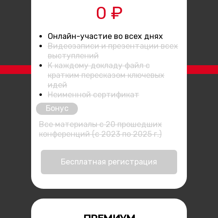
0 ₽
Онлайн-участие во всех днях
Видеозаписи и презентации всех
выступлений
К каждому докладу файл с
кратким пересказом ключевых
идей
Неименной сертификат
Бонус
Все материалы с 20 прошедших
конференций (с 2023 по 2025 г.)
Бесплатная регистрация
ПРЕМИУМ