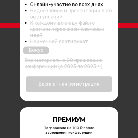
Онлайн-участие во всех днях
Видеозаписи и презентации всех
выступлений
К каждому докладу файл с
кратким пересказом ключевых
идей
Неименной сертификат
Бонус
Все материалы с 20 прошедших
конференций (с 2023 по 2025 г.)
Бесплатная регистрация
ПРЕМИУМ
Подорожало на 700 ₽ после
завершения конференции