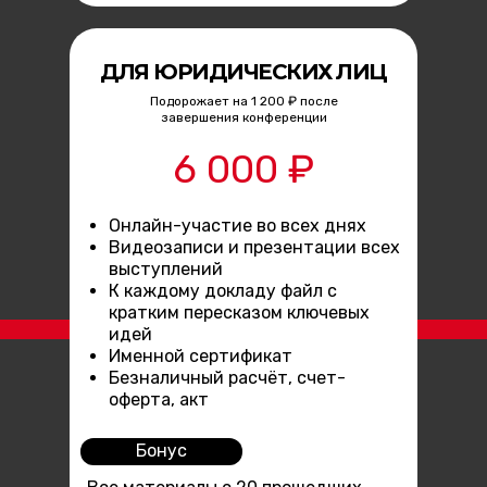
ДЛЯ ЮРИДИЧЕСКИХ ЛИЦ
Подорожает на 1 200 ₽ после
завершения конференции
6 000 ₽
Онлайн-участие во всех днях
Видеозаписи и презентации всех
выступлений
К каждому докладу файл с
кратким пересказом ключевых
идей
Именной сертификат
Безналичный расчёт, счет-
оферта, акт
Бонус
етлана Ковалёва, эксперт по экспертному контенту:
услуги
,
блог по экспертному конте