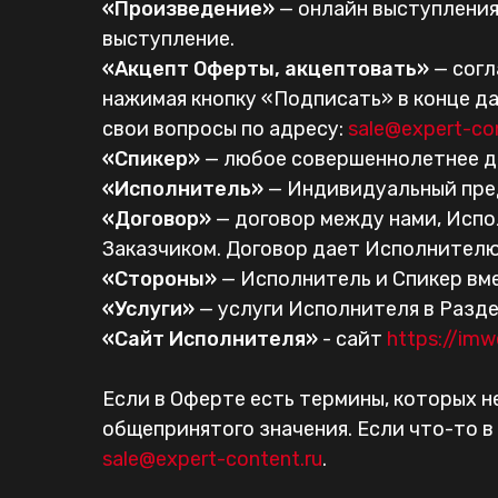
«Произведение»
— онлайн выступления
выступление.
«Акцепт Оферты, акцептовать»
— согл
нажимая кнопку «Подписать» в конце д
свои вопросы по адресу:
sale@expert-co
«Спикер»
— любое совершеннолетнее де
«Исполнитель»
— Индивидуальный пре
«Договор»
— договор между нами, Испо
Заказчиком. Договор дает Исполнителю 
«Стороны»
— Исполнитель и Спикер вм
«Услуги»
— услуги Исполнителя в Разде
«Сайт Исполнителя»
- сайт
https://imw
Если в Оферте есть термины, которых н
общепринятого значения. Если что-то в
sale@expert-content.ru
.