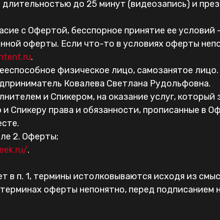
 длительностью до 25 минут (видеозапись) и пр
асие с Офертой, бесспорное принятие ее условий 
анной оферты. Если что-то в условиях оферты неп
ntent.ru
.
еспособное физическое лицо, самозанятое лицо.
дприниматель Ковалева Светлана Рудольфовна.
лнителем и Спикером, на оказание услуг, который
и Спикеру права и обязанности, прописанные в О
есте.
ле 2. Оферты;
eek.ru/
.
ет в п. 1, термины истолковываются исходя из см
 терминах оферты непонятно, перед подписанием 