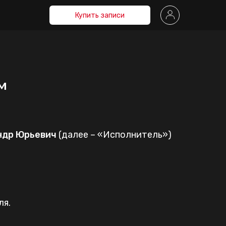
Купить записи
м
ндр Юрьевич
(далее – «Исполнитель»)
ля.