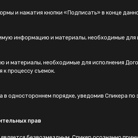
формы и нажатия кнопки «Подписать» в конце данн
одимую информацию и материалы, необходимые для 
ию и материалы, необходимые для исполнения Дого
я к процессу съемок.
а в одностороннем порядке, уведомив Спикера по э
чительных прав
р является безвозмездным. Спикер осознанно прин